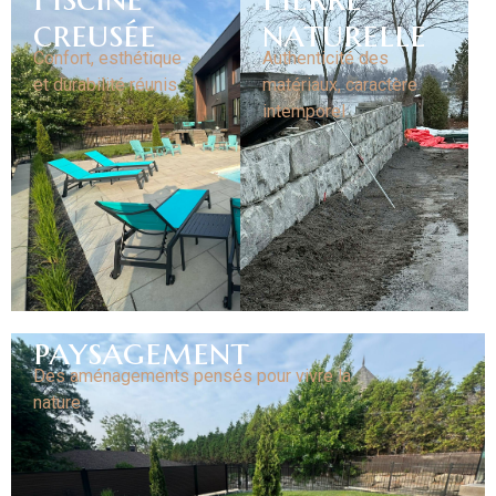
creusée
naturelle
Confort, esthétique
Authenticité des
et durabilité réunis
matériaux, caractère
intemporel
paysagement
Des aménagements pensés pour vivre la
nature