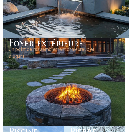
Foyer extérieure
Un point de rassemblement chaleureux et
élégant
Piscine
Pierre