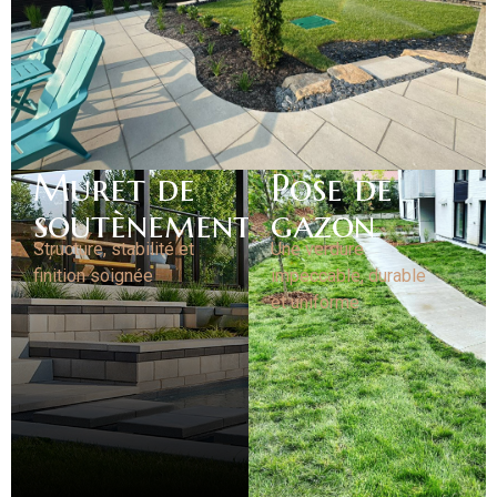
Muret de
Pose de
soutènement
gazon
Structure, stabilité et
Une verdure
finition soignée
impeccable, durable
et uniforme