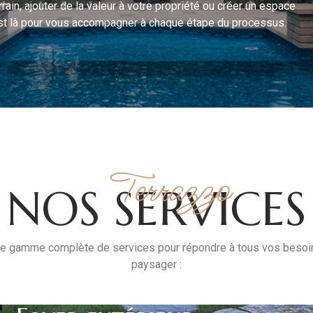
ain, ajouter de la valeur à votre propriété ou créer un espace
 est là pour vous accompagner à chaque étape du processus.
Terrazzo
NOS SERVICES
e gamme complète de services pour répondre à tous vos beso
paysager :