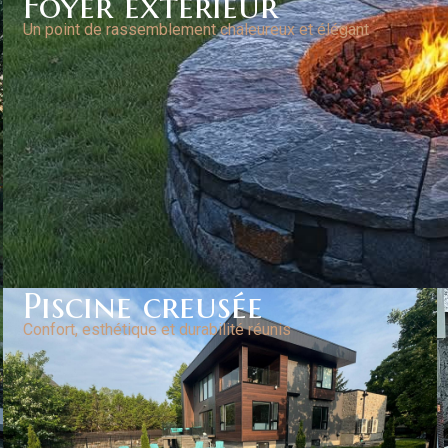
Foyer extérieur
Un point de rassemblement chaleureux et élégant
Piscine creusée
Confort, esthétique et durabilité réunis