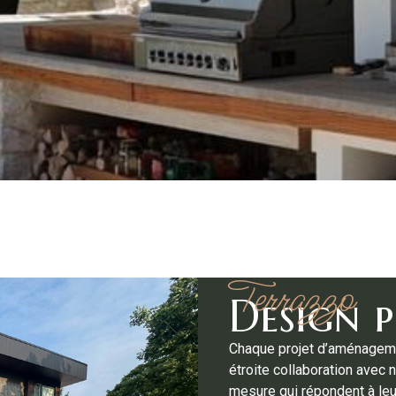
Terrazzo
Design p
Chaque projet d’aménageme
étroite collaboration avec 
mesure qui répondent à leu