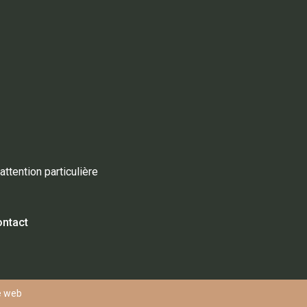
tention particulière
ntact
 web