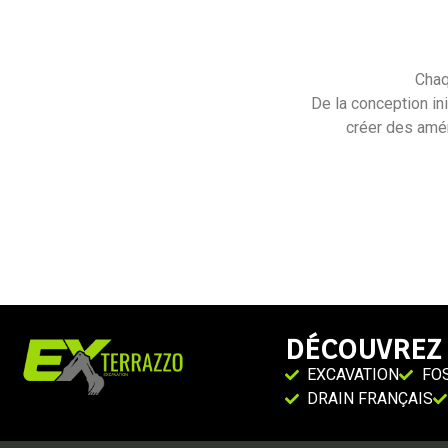
Chaq
De la conception in
créer des amé
Avant
Before
Avant
DÉCOUVREZ 
EXCAVATION
FO
DRAIN FRANÇAIS