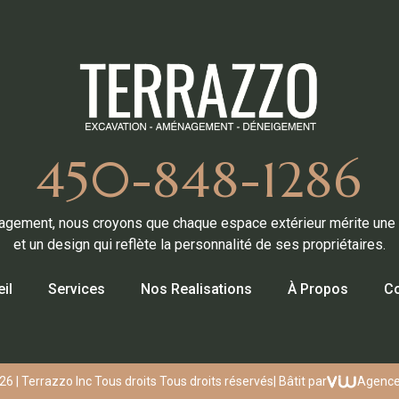
450-848-1286
gement, nous croyons que chaque espace extérieur mérite une at
et un design qui reflète la personnalité de ses propriétaires.
il
Services
Nos Realisations
À Propos
Co
6 | Terrazzo Inc Tous droits Tous droits réservés
| Bâtit par
Agence