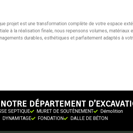
ue projet est une transformation complète de votre espace extér
itiale à la réalisation finale, nous repensons volumes, matériaux 
nagements durables, esthétiques et parfaitement adaptés à votr
Après
Avant
After
Before
Après
Avant
NOTRE DÉPARTEMENT D’EXCAVAT
SSE SEPTIQUE
MURET DE SOUTÈNEMENT
Démolition
DYNAMITAGE
FONDATION
DALLE DE BÉTON