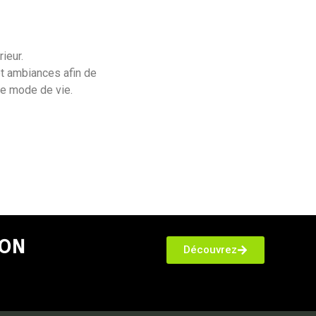
ieur.
et ambiances afin de
e mode de vie.
Après
After
Après
ION
Découvrez